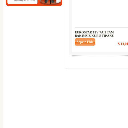
EUROSTAR 12V 7AH TAM
BAKIMSIZ KURU TIP AKU
Sepete Ekle
$ 13,0
codesyazilim-codesmarket-codesmaga
codessivas-codesvega-codes-vegayazil
linkyazilim-olimpos-obase-vera-verap
edefter-yeninesil-yenipos-yazarkasapos
dokunmatik-codesgiresun-codesordu-
interposgiresun-interposordu-interpos