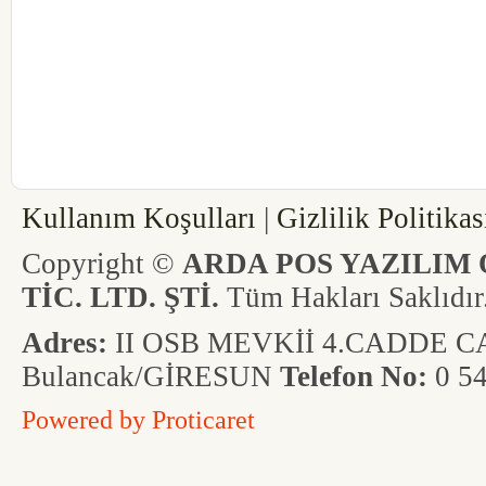
codessivas-codesvega-codes-vegayazil
linkyazilim-olimpos-obase-vera-verap
edefter-yeninesil-yenipos-yazarkasapos
dokunmatik-codesgiresun-codesordu-
interposgiresun-interposordu-interpos
Kullanım Koşulları
|
Gizlilik Politikas
Copyright ©
ARDA POS YAZILIM 
TİC. LTD. ŞTİ.
Tüm Hakları Saklıdır
Adres:
II OSB MEVKİİ 4.CADDE CAD
Bulancak/GİRESUN
Telefon No:
0 54
Powered by
Proticaret