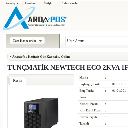
Timberland 6 Inch Boots
UA Curry 2 Rainmaker
Nike Air Odyssey Leather
New Balance 674
Nike
Nike Kyrie 2
Jordan Super Fly 2
MBT Schuhe Damen/Herren
Adidas Porsche Typ 64 2.0
Asics GEL KA
Adidas Boost Tennis
Adidas Pure Boost X Trainer
Nike Air Huarache Utility
Adidas NMD Foot Locker
New Bala
Anasayfa
Hesabım
İletişim
Codes Yazılım
Tüm Kategoriler
Anasayfa
/
Kesintiz Güç Kaynağı
/
Online
TUNÇMATİK NEWTECH ECO 2KVA 1F/
Marka
:
Resim
Başlangıç Tarihi
:
01.01.001
Bitiş Tarihi
:
01.01.001
Puan
:
Bizdeki Fiyatı
:
Kdv Dahil Fiyatı
:
Havale Fiyatı
:
Taksitli
: