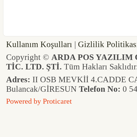
linkyazilim-olimpos-obase-vera-verap
edefter-yeninesil-yenipos-yazarkasapos
dokunmatik-codesgiresun-codesordu-
interposgiresun-interposordu-interpos
Kullanım Koşulları
|
Gizlilik Politikas
Copyright ©
ARDA POS YAZILIM 
TİC. LTD. ŞTİ.
Tüm Hakları Saklıdır
Adres:
II OSB MEVKİİ 4.CADDE CAD
Bulancak/GİRESUN
Telefon No:
0 54
Powered by
Proticaret