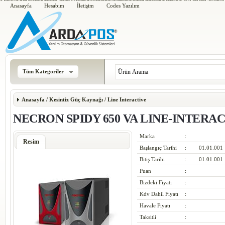
Timberland 6 Inch Boots
UA Curry 2 Rainmaker
Nike Air Odyssey Leather
New Balance 674
Nike
Nike Kyrie 2
Jordan Super Fly 2
MBT Schuhe Damen/Herren
Adidas Porsche Typ 64 2.0
Asics GEL KA
Adidas Boost Tennis
Adidas Pure Boost X Trainer
Nike Air Huarache Utility
Adidas NMD Foot Locker
New Bala
Anasayfa
Hesabım
İletişim
Codes Yazılım
Tüm Kategoriler
Anasayfa
/
Kesintiz Güç Kaynağı
/
Line Interactive
NECRON SPIDY 650 VA LINE-INTERAC
Marka
:
Resim
Başlangıç Tarihi
:
01.01.001
Bitiş Tarihi
:
01.01.001
Puan
:
Bizdeki Fiyatı
:
Kdv Dahil Fiyatı
:
Havale Fiyatı
:
Taksitli
: