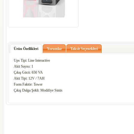
Ürün Özellikleri
Yorumlar
Taksit Seçenekleri
Ups Tipi: Line Interactive
Akü Sayısı: 1
Çıkış Gücü: 650 VA
Akü Tipi: 12V / 7AH
Form Faktör: Tower
Çıkış Dalga Şekli: Modifiye Sinüs
codesyazilim-codesmarket-codesmaga
codessivas-codesvega-codes-vegayazil