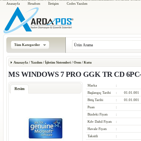
Timberland 6 Inch Boots
UA Curry 2 Rainmaker
Nike Air Odyssey Leather
New Balance 674
Nike
Nike Kyrie 2
Jordan Super Fly 2
MBT Schuhe Damen/Herren
Adidas Porsche Typ 64 2.0
Asics GEL KA
Adidas Boost Tennis
Adidas Pure Boost X Trainer
Nike Air Huarache Utility
Adidas NMD Foot Locker
New Bala
Anasayfa
Hesabım
İletişim
Codes Yazılım
Tüm Kategoriler
Anasayfa
/
Yazılım
/
İşletim Sistemleri
/
Oem / Kutu
MS WINDOWS 7 PRO GGK TR CD 6PC-
Marka
:
Resim
Başlangıç Tarihi
:
01.01.001
Bitiş Tarihi
:
01.01.001
Puan
:
Bizdeki Fiyatı
:
Kdv Dahil Fiyatı
:
Havale Fiyatı
:
Taksitli
: