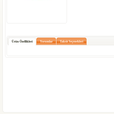
Ürün Özellikleri
Yorumlar
Taksit Seçenekleri
codesyazilim-codesmarket-codesmaga
codessivas-codesvega-codes-vegayazil
linkyazilim-olimpos-obase-vera-verap
edefter-yeninesil-yenipos-yazarkasapos
dokunmatik-codesgiresun-codesordu-
interposgiresun-interposordu-interpos