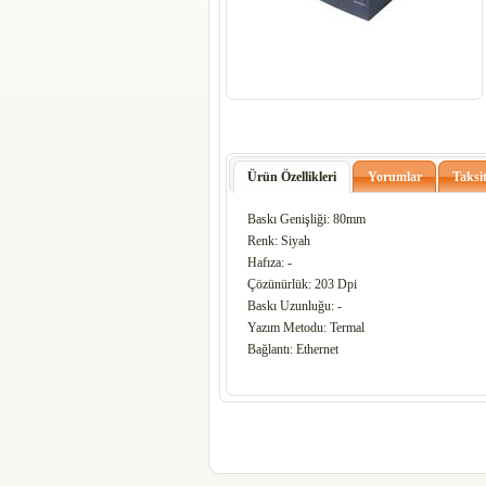
Ürün Özellikleri
Yorumlar
Taksit
Baskı Genişliği: 80mm
Renk: Siyah
Hafıza: -
Çözünürlük: 203 Dpi
Baskı Uzunluğu: -
Yazım Metodu: Termal
Bağlantı: Ethernet
codesyazilim-codesmarket-codesmagaza-codesmerkez-
barkod-barkodsistemi-efatura-edefter-yeninesil-ye
interposordu-interpossamsun-interposrize