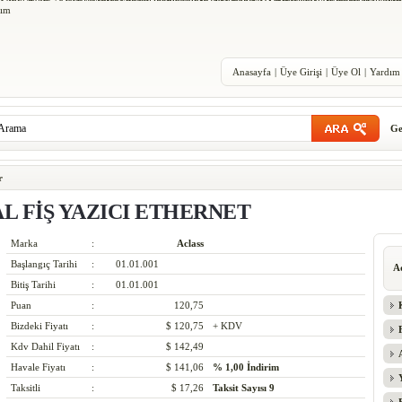
 Zoom Kobe 7 ĞĞ±ÑƒĞ²ÑŒ
Volleyball Shoes ASICS
Sandali MBT Panda
MBT Womens Wave Whit
Ğ¸Ğ½ Ğ¾Ğ½Ğ»Ğ°Ğ¹Ğ½
Adidas Boost Tennis
Adidas Pure Boost X Trainer
Nike Air Huarache Utilit
lım
Anasayfa
|
Üye Girişi
|
Üye Ol
|
Yardım
Ge
r
L FİŞ YAZICI ETHERNET
Marka
:
Aclass
Başlangıç Tarihi
:
01.01.001
A
Bitiş Tarihi
:
01.01.001
Puan
:
120,75
Bizdeki Fiyatı
:
$ 120,75
+ KDV
Kdv Dahil Fiyatı
:
$ 142,49
Havale Fiyatı
:
$ 141,06
% 1,00
İndirim
Taksitli
:
$ 17,26
Taksit Sayısı
9