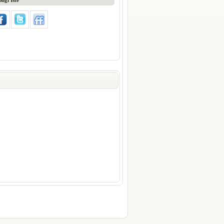
ger-linkyazilim-olimpos-obase-vera-verapos-market-
samsun-codestrabzon-yn200-m120-interposgiresun-