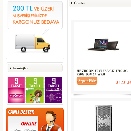
Ürünler
Avantajlar
HP ZBOOK F0V02EA CI7 4700 8G
750G 1GV 14 W7/8
Sepete Ekle
$ 1.981,1