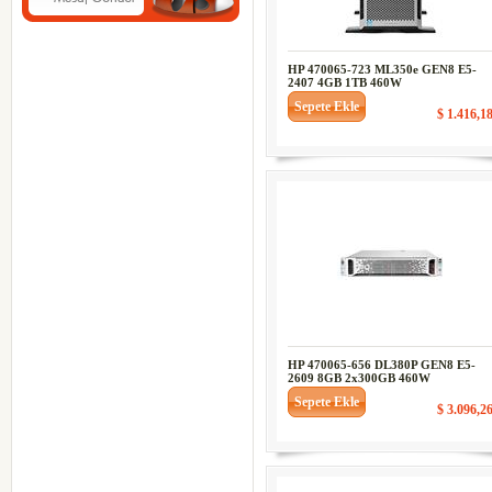
HP 470065-723 ML350e GEN8 E5-
2407 4GB 1TB 460W
Sepete Ekle
$ 1.416,1
HP 470065-656 DL380P GEN8 E5-
2609 8GB 2x300GB 460W
Sepete Ekle
$ 3.096,2