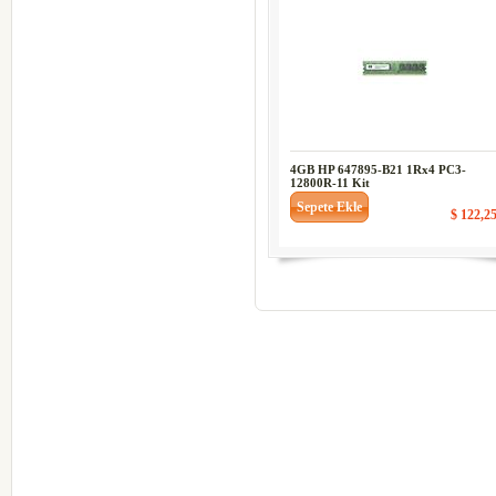
4GB HP 647895-B21 1Rx4 PC3-
12800R-11 Kit
Sepete Ekle
$ 122,2
codesyazilim-codesmarket-codesmaga
codessivas-codesvega-codes-vegayazil
linkyazilim-olimpos-obase-vera-verap
edefter-yeninesil-yenipos-yazarkasapos
dokunmatik-codesgiresun-codesordu-