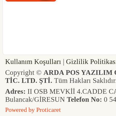
codesyazilim-codesmarket-codesmaga
codessivas-codesvega-codes-vegayazil
linkyazilim-olimpos-obase-vera-verap
edefter-yeninesil-yenipos-yazarkasapos
dokunmatik-codesgiresun-codesordu-
interposgiresun-interposordu-interpos
Kullanım Koşulları
|
Gizlilik Politikas
Copyright ©
ARDA POS YAZILIM 
TİC. LTD. ŞTİ.
Tüm Hakları Saklıdır
Adres:
II OSB MEVKİİ 4.CADDE CAD
Bulancak/GİRESUN
Telefon No:
0 54
Powered by
Proticaret